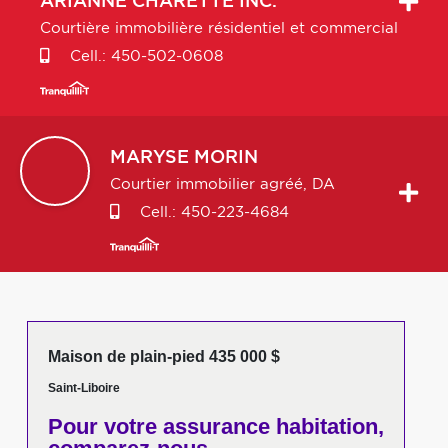
ARIANNE
CHARETTE INC.
Courtière immobilière résidentiel et commercial
Cell.:
450-502-0608
MARYSE
MORIN
Courtier immobilier agréé, DA
Cell.:
450-223-4684
Maison de plain-pied 435 000 $
Saint-Liboire
Pour votre
assurance habitation,