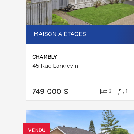
MAISON À ÉTAGES
CHAMBLY
45 Rue Langevin
749 000 $
3
1
VENDU