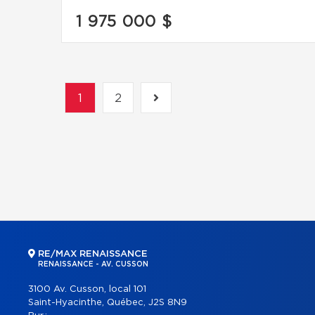
1 975 000 $
1
2
RE/MAX RENAISSANCE
RENAISSANCE - AV. CUSSON
3100 Av. Cusson, local 101
Saint-Hyacinthe, Québec, J2S 8N9