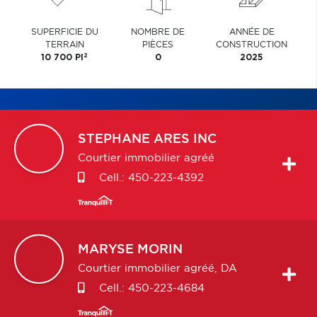
SUPERFICIE DU
NOMBRE DE
ANNÉE DE
TERRAIN
PIÈCES
CONSTRUCTION
2
10 700 PI
0
2025
STEPHANE
ARES INC
Courtier immobilier agréé
Cell.:
450-223-4392
MARYSE
MORIN
Courtier immobilier agréé, DA
Cell.:
450-223-4684